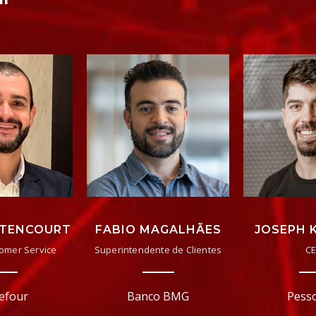
TTENCOURT
FABIO MAGALHÃES
JOSEPH 
tomer Service
Superintendente de Clientes
C
efour
Banco BMG
Pesso