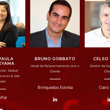
PAULA
BRUNO GOBBATO
CELSO
EYAMA
Head de Relacionamento com o
Diretor de E
ctor, Global
Cliente
Cli
rvices & Site
ader
Brinquedos Estrela
Claro 
yPal